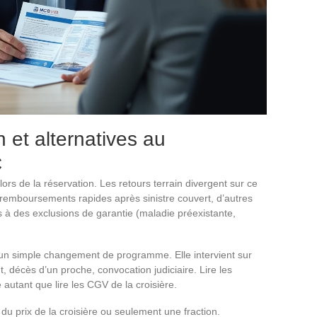
 et alternatives au
C
s de la réservation. Les retours terrain divergent sur ce
 remboursements rapides après sinistre couvert, d’autres
és à des exclusions de garantie (maladie préexistante,
un simple changement de programme. Elle intervient sur
t, décès d’un proche, convocation judiciaire. Lire les
autant que lire les CGV de la croisière.
té du prix de la croisière ou seulement une fraction.