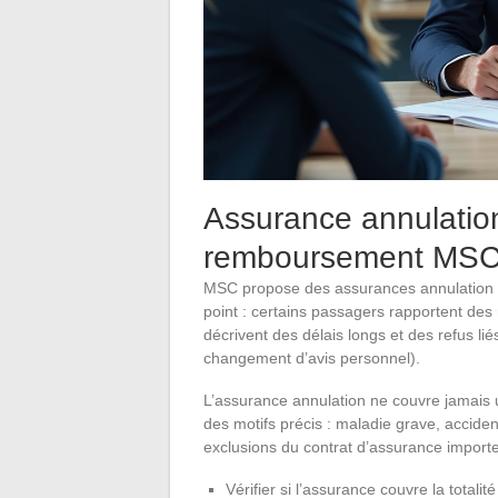
Assurance annulation
remboursement MS
MSC propose des assurances annulation lor
point : certains passagers rapportent des
décrivent des délais longs et des refus li
changement d’avis personnel).
L’assurance annulation ne couvre jamais 
des motifs précis : maladie grave, acciden
exclusions du contrat d’assurance importe 
Vérifier si l’assurance couvre la totali