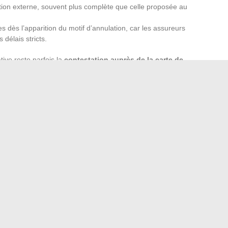
on externe, souvent plus complète que celle proposée au
es dès l’apparition du motif d’annulation, car les assureurs
délais stricts.
tive reste parfois la
contestation auprès de la carte de
ums. Cette démarche aboutit rarement lorsque les CGV
évoient explicitement la non-remboursabilité.
re MSC forment un système à plusieurs couches : la grille
intermédiaire, et les clauses de l’assurance souscrite.
supprimer le remboursement auquel un passager s’attend.
de lire l’ensemble des documents contractuels avant de
es erreurs fréquentes après un plein d’additif
estissements Air Liquide grâce aux achats programmés
→