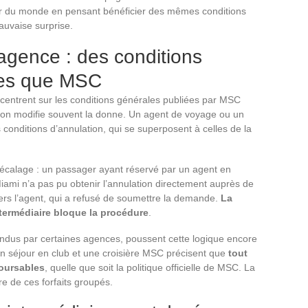
r du monde en pensant bénéficier des mêmes conditions
auvaise surprise.
agence : des conditions
ives que MSC
ncentrent sur les conditions générales publiées par MSC
tion modifie souvent la donne. Un agent de voyage ou un
 conditions d’annulation, qui se superposent à celles de la
décalage : un passager ayant réservé par un agent en
ami n’a pas pu obtenir l’annulation directement auprès de
s l’agent, qui a refusé de soumettre la demande.
La
ntermédiaire bloque la procédure
.
endus par certaines agences, poussent cette logique encore
un séjour en club et une croisière MSC précisent que
tout
boursables
, quelle que soit la politique officielle de MSC. La
ère de ces forfaits groupés.