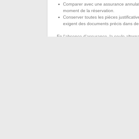
Comparer avec une assurance annulati
moment de la réservation.
Conserver toutes les pièces justificativ
exigent des documents précis dans des 
En l’absence d’assurance, la seule alterna
crédit
, comme le suggèrent certains for
acceptées au moment de la réservation pr
Les conditions d’annulation d’une croisiè
officielle de la compagnie, le barème de l’
Chacune de ces couches peut réduire ou 
Le seul moyen de limiter les frais reste 
payer, pas après avoir décidé d’annuler.
←
Code P1445 Peugeot : comment éviter l
Comment optimiser vos inv