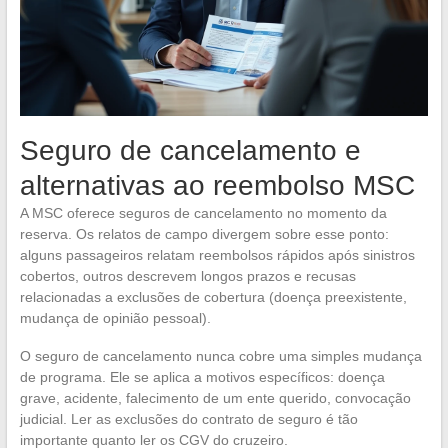
Seguro de cancelamento e
alternativas ao reembolso MSC
A MSC oferece seguros de cancelamento no momento da
reserva. Os relatos de campo divergem sobre esse ponto:
alguns passageiros relatam reembolsos rápidos após sinistros
cobertos, outros descrevem longos prazos e recusas
relacionadas a exclusões de cobertura (doença preexistente,
mudança de opinião pessoal).
O seguro de cancelamento nunca cobre uma simples mudança
de programa. Ele se aplica a motivos específicos: doença
grave, acidente, falecimento de um ente querido, convocação
judicial. Ler as exclusões do contrato de seguro é tão
importante quanto ler os CGV do cruzeiro.