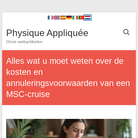
Physique Appliquée
Onze webartikelen
Alles wat u moet weten over de
kosten en
annuleringsvoorwaarden van een
MSC-cruise