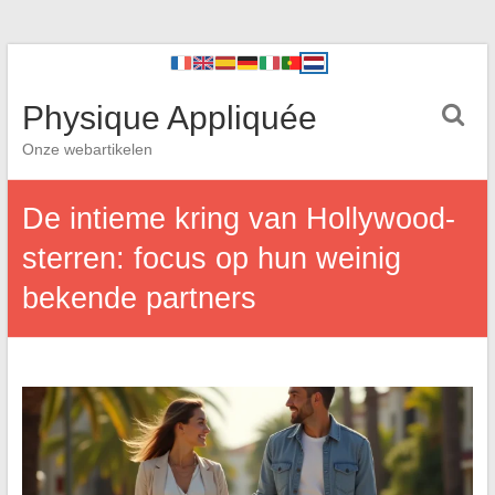
Physique Appliquée
Onze webartikelen
De intieme kring van Hollywood-
sterren: focus op hun weinig
bekende partners