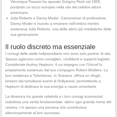
Véronique Passani ha sposato Grégory Peck nel 1955,
portando un tocco europeo nella vita del celebre attore
americano.
Julia Roberts e Danny Moder: Cameraman di professione,
Danny Moder è riuscito a rimanere nell’ombra mentre
sosteneva Julia Roberts, una delle attrici più mediatiche della
sua generazione.
Il ruolo discreto ma essenziale
I coniugi delle stelle hollywoodiane non sono solo partner di vita.
Spesso agiscono come consiglieri, confidenti e supporti logistici.
Considerate Audrey Hepburn, il cui impegno con l’Unicef fu
ampiamente sostenuto dal suo compagno Robert Wolders. La
loro residenza a Tolochenaz, in Svizzera, offriva un rifugio
lontano dai tumultuosi eventi di Hollywood, permettendo a
Hepburn di dedicare la sua energia a cause umanitarie.
La dinamica tra queste celebrità e i loro coniugi sconosciuti
sottolinea una verità fondamentale: dietro ogni grande nome del
cinema, c’è spesso una persona che contribuisce
silenziosamente al loro successo.