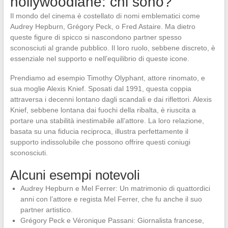
hollywoodiane: chi sono?
Il mondo del cinema è costellato di nomi emblematici come
Audrey Hepburn, Grégory Peck, o Fred Astaire. Ma dietro
queste figure di spicco si nascondono partner spesso
sconosciuti al grande pubblico. Il loro ruolo, sebbene discreto, è
essenziale nel supporto e nell’equilibrio di queste icone.
Prendiamo ad esempio Timothy Olyphant, attore rinomato, e
sua moglie Alexis Knief. Sposati dal 1991, questa coppia
attraversa i decenni lontano dagli scandali e dai riflettori. Alexis
Knief, sebbene lontana dai fuochi della ribalta, è riuscita a
portare una stabilità inestimabile all’attore. La loro relazione,
basata su una fiducia reciproca, illustra perfettamente il
supporto indissolubile che possono offrire questi coniugi
sconosciuti.
Alcuni esempi notevoli
Audrey Hepburn e Mel Ferrer: Un matrimonio di quattordici
anni con l’attore e regista Mel Ferrer, che fu anche il suo
partner artistico.
Grégory Peck e Véronique Passani: Giornalista francese,