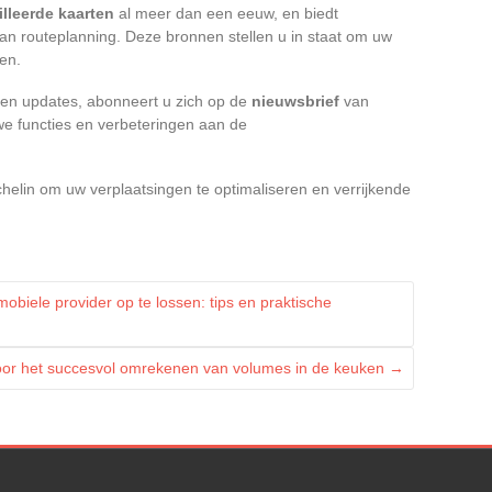
illeerde kaarten
al meer dan een eeuw, en biedt
n routeplanning. Deze bronnen stellen u in staat om uw
ren.
 en updates, abonneert u zich op de
nieuwsbrief
van
we functies en verbeteringen aan de
helin om uw verplaatsingen te optimaliseren en verrijkende
ele provider op te lossen: tips en praktische
oor het succesvol omrekenen van volumes in de keuken
→