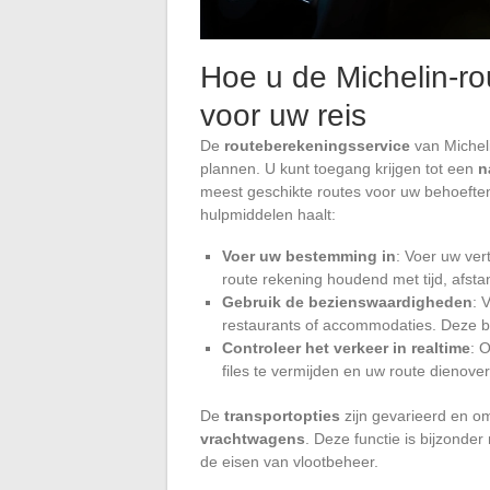
Hoe u de Michelin-rou
voor uw reis
De
routeberekeningsservice
van Micheli
plannen. U kunt toegang krijgen tot een
n
meest geschikte routes voor uw behoeften 
hulpmiddelen haalt:
Voer uw bestemming in
: Voer uw ver
route rekening houdend met tijd, afst
Gebruik de bezienswaardigheden
: 
restaurants of accommodaties. Deze b
Controleer het verkeer in realtime
: 
files te vermijden en uw route dienov
De
transportopties
zijn gevarieerd en om
vrachtwagens
. Deze functie is bijzonde
de eisen van vlootbeheer.