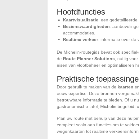
Hoofdfuncties
Kaartvisualisatie
: een gedetailleerde 
Bezienswaardigheden
: aanbevelinge
accommodaties.
Realtime verkeer
: informatie over d
De Michelin-routegids bevat ook specifie
de
Route Planner Solutions
, nuttig voo
eisen van vlootbeheer en optimaliseren h
Praktische toepassing
Door gebruik te maken van de
kaarten
e
eeuw expertise. Deze bronnen vergemakk
betrouwbare informatie te bieden. Of u nu
gastronomische tafel, Michelin begeleidt u 
Plan uw route met behulp van deze hulpmi
compleet scala aan functies om te voldoe
wegenkaarten tot realtime verkeersinfor