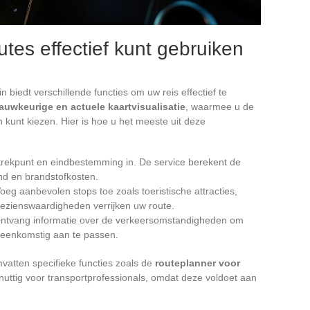
tes effectief kunt gebruiken
n biedt verschillende functies om uw reis effectief te
auwkeurige en actuele kaartvisualisatie
, waarmee u de
kunt kiezen. Hier is hoe u het meeste uit deze
trekpunt en eindbestemming in. De service berekent de
and en brandstofkosten.
Voeg aanbevolen stops toe zoals toeristische attracties,
ezienswaardigheden verrijken uw route.
Ontvang informatie over de verkeersomstandigheden om
ereenkomstig aan te passen.
vatten specifieke functies zoals de
routeplanner voor
r nuttig voor transportprofessionals, omdat deze voldoet aan