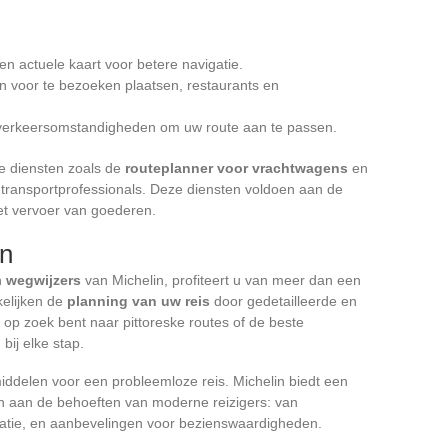
en actuele kaart voor betere navigatie.
n voor te bezoeken plaatsen, restaurants en
e verkeersomstandigheden om uw route aan te passen.
ke diensten zoals de
routeplanner voor vrachtwagens
en
r transportprofessionals. Deze diensten voldoen aan de
et vervoer van goederen.
en
n
wegwijzers
van Michelin, profiteert u van meer dan een
elijken de
planning van uw reis
door gedetailleerde en
 op zoek bent naar pittoreske routes of de beste
bij elke stap.
ddelen voor een probleemloze reis. Michelin biedt een
n aan de behoeften van moderne reizigers: van
matie, en aanbevelingen voor bezienswaardigheden.