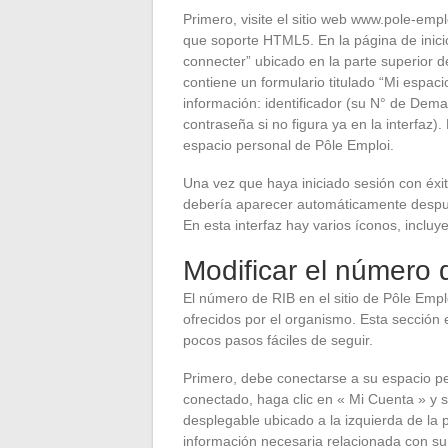
Primero, visite el sitio web www.pole-empl
que soporte HTML5. En la página de inicio
connecter” ubicado en la parte superior 
contiene un formulario titulado “Mi espac
información: identificador (su N° de De
contraseña si no figura ya en la interfaz)
espacio personal de Pôle Emploi.
Una vez que haya iniciado sesión con éxit
debería aparecer automáticamente despué
En esta interfaz hay varios íconos, inclu
Modificar el número 
El número de RIB en el sitio de Pôle Emplo
ofrecidos por el organismo. Esta sección
pocos pasos fáciles de seguir.
Primero, debe conectarse a su espacio pe
conectado, haga clic en « Mi Cuenta » y 
desplegable ubicado a la izquierda de la
información necesaria relacionada con su R