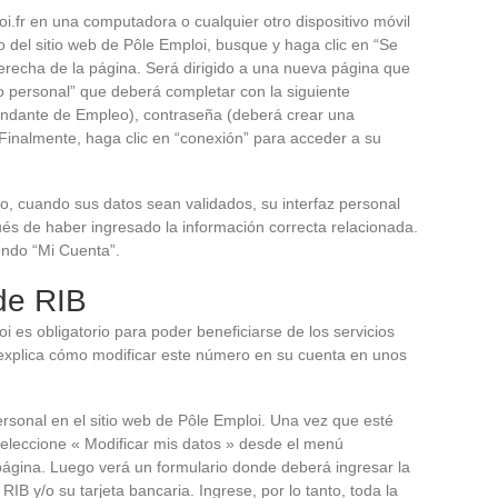
oi.fr en una computadora o cualquier otro dispositivo móvil
 del sitio web de Pôle Emploi, busque y haga clic en “Se
derecha de la página. Será dirigido a una nueva página que
io personal” que deberá completar con la siguiente
mandante de Empleo), contraseña (deberá crear una
. Finalmente, haga clic en “conexión” para acceder a su
o, cuando sus datos sean validados, su interfaz personal
s de haber ingresado la información correcta relacionada.
yendo “Mi Cuenta”.
de RIB
i es obligatorio para poder beneficiarse de los servicios
 explica cómo modificar este número en su cuenta en unos
rsonal en el sitio web de Pôle Emploi. Una vez que esté
seleccione « Modificar mis datos » desde el menú
 página. Luego verá un formulario donde deberá ingresar la
IB y/o su tarjeta bancaria. Ingrese, por lo tanto, toda la