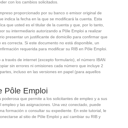
er con los cambios solicitados.
 impreso proporcionado por su banco o emisor original de
ue indica la fecha en la que se modificará la cuenta. Esta
ca que usted es el titular de la cuenta y que, por lo tanto,
por su intermediario autorizando a Pôle Emploi a realizar
o presentar un justificante de domicilio para confirmar que
e es correcta. Si este documento no está disponible, un
onfirmación requerida para modificar su RIB en Pôle Emploi.
 a través de internet (excepto formulario), el número IBAN
opiar sin errores ni omisiones cada número que incluye 2
 partes, incluso en las versiones en papel (para aquellos
de Pôle Emploi
a poderosa que permite a los solicitantes de empleo y a sus
el empleo y las asignaciones. Una vez conectado, puede
a formación o consultar su expediente. En este tutorial, le
ectarse al sitio de Pôle Emploi y así cambiar su RIB y