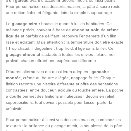
d’un
gâteau
avant d’accueillir décors, motifs ou inscriptions.
Pour personnaliser ses desserts maison, la pâte à sucre reste
une option fiable et élégante, loin du simple saupoudrage.
Le
glaçage miroir
bouscule quant à lui les habitudes. Ce
mélange précis, souvent à base de
chocolat noir
, de
crème
liquide
et parfois de gélifiant, recouvre l’entremets d’un film
lisse et éclatant. Mais attention : la température doit être exacte
! Trop chaud, il dégouline ; trop froid, il fige sans briller. Ce
glaçage chocolat
s’adapte à toutes les envies : blanc, noir,
praliné, chacun offrant une expérience différente.
D’autres alternatives ont aussi leurs adeptes :
ganache
montée
, crème au beurre allégée, nappage fruité. Chaque
finition raconte une histoire différente et offre des sensations
contrastées, entre douceur, acidulé ou touche amère. La poche
à douille permet des finitions minutieuses : décors en relief,
superpositions, tout devient possible pour laisser parler la
créativité.
Pour personnaliser à l’envi vos desserts maison, combinez les
textures : la brillance du glaçage miroir, la souplesse de la pâte