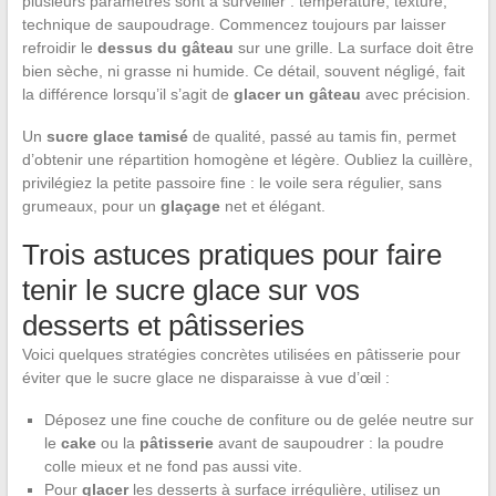
plusieurs paramètres sont à surveiller : température, texture,
technique de saupoudrage. Commencez toujours par laisser
refroidir le
dessus du gâteau
sur une grille. La surface doit être
bien sèche, ni grasse ni humide. Ce détail, souvent négligé, fait
la différence lorsqu’il s’agit de
glacer un gâteau
avec précision.
Un
sucre glace tamisé
de qualité, passé au tamis fin, permet
d’obtenir une répartition homogène et légère. Oubliez la cuillère,
privilégiez la petite passoire fine : le voile sera régulier, sans
grumeaux, pour un
glaçage
net et élégant.
Trois astuces pratiques pour faire
tenir le sucre glace sur vos
desserts et pâtisseries
Voici quelques stratégies concrètes utilisées en pâtisserie pour
éviter que le sucre glace ne disparaisse à vue d’œil :
Déposez une fine couche de confiture ou de gelée neutre sur
le
cake
ou la
pâtisserie
avant de saupoudrer : la poudre
colle mieux et ne fond pas aussi vite.
Pour
glacer
les desserts à surface irrégulière, utilisez un