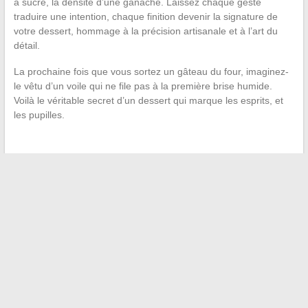
à sucre, la densité d’une ganache. Laissez chaque geste
traduire une intention, chaque finition devenir la signature de
votre dessert, hommage à la précision artisanale et à l’art du
détail.
La prochaine fois que vous sortez un gâteau du four, imaginez-
le vêtu d’un voile qui ne file pas à la première brise humide.
Voilà le véritable secret d’un dessert qui marque les esprits, et
les pupilles.
←
Avis sur la débroussailleuse Parkside PBS 2 D4 : retour
d’expérience des utilisateurs
Le magazine incontournable pour accompagner les mamans
au quotidien et répondre à leurs questions
→