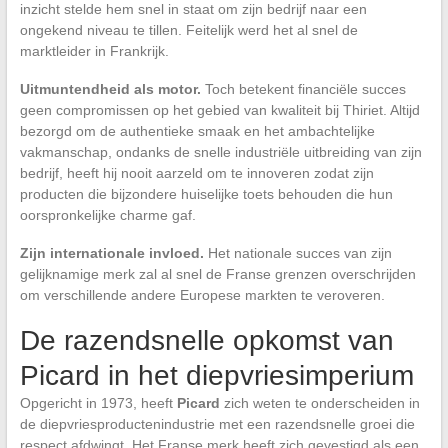
inzicht stelde hem snel in staat om zijn bedrijf naar een
ongekend niveau te tillen. Feitelijk werd het al snel de
marktleider in Frankrijk.
Uitmuntendheid als motor.
Toch betekent financiële succes
geen compromissen op het gebied van kwaliteit bij Thiriet. Altijd
bezorgd om de authentieke smaak en het ambachtelijke
vakmanschap, ondanks de snelle industriële uitbreiding van zijn
bedrijf, heeft hij nooit aarzeld om te innoveren zodat zijn
producten die bijzondere huiselijke toets behouden die hun
oorspronkelijke charme gaf.
Zijn internationale invloed.
Het nationale succes van zijn
gelijknamige merk zal al snel de Franse grenzen overschrijden
om verschillende andere Europese markten te veroveren.
De razendsnelle opkomst van
Picard in het diepvriesimperium
Opgericht in 1973, heeft
Picard
zich weten te onderscheiden in
de diepvriesproductenindustrie met een razendsnelle groei die
respect afdwingt. Het Franse merk heeft zich gevestigd als een