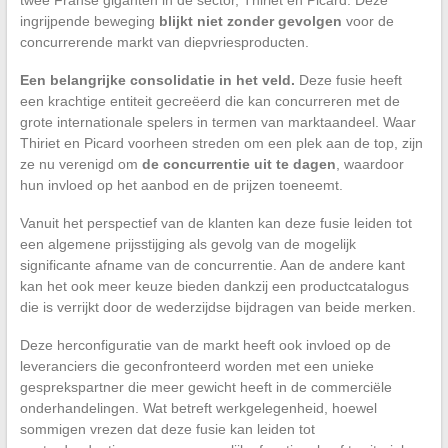
twee Franse giganten in de sector, Thiriet en Picard. Deze
ingrijpende beweging
blijkt niet zonder gevolgen
voor de
concurrerende markt van diepvriesproducten.
Een belangrijke consolidatie in het veld.
Deze fusie heeft
een krachtige entiteit gecreëerd die kan concurreren met de
grote internationale spelers in termen van marktaandeel. Waar
Thiriet en Picard voorheen streden om een plek aan de top, zijn
ze nu verenigd om
de concurrentie uit te dagen
, waardoor
hun invloed op het aanbod en de prijzen toeneemt.
Vanuit het perspectief van de klanten kan deze fusie leiden tot
een algemene prijsstijging als gevolg van de mogelijk
significante afname van de concurrentie. Aan de andere kant
kan het ook meer keuze bieden dankzij een productcatalogus
die is verrijkt door de wederzijdse bijdragen van beide merken.
Deze herconfiguratie van de markt heeft ook invloed op de
leveranciers die geconfronteerd worden met een unieke
gesprekspartner die meer gewicht heeft in de commerciële
onderhandelingen. Wat betreft werkgelegenheid, hoewel
sommigen vrezen dat deze fusie kan leiden tot