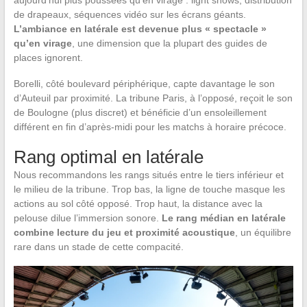
aujourd’hui plus poussées qu’en virage : light shows, distribution
de drapeaux, séquences vidéo sur les écrans géants.
L’ambiance en latérale est devenue plus « spectacle »
qu’en virage
, une dimension que la plupart des guides de
places ignorent.
Borelli, côté boulevard périphérique, capte davantage le son
d’Auteuil par proximité. La tribune Paris, à l’opposé, reçoit le son
de Boulogne (plus discret) et bénéficie d’un ensoleillement
différent en fin d’après-midi pour les matchs à horaire précoce.
Rang optimal en latérale
Nous recommandons les rangs situés entre le tiers inférieur et
le milieu de la tribune. Trop bas, la ligne de touche masque les
actions au sol côté opposé. Trop haut, la distance avec la
pelouse dilue l’immersion sonore.
Le rang médian en latérale
combine lecture du jeu et proximité acoustique
, un équilibre
rare dans un stade de cette compacité.