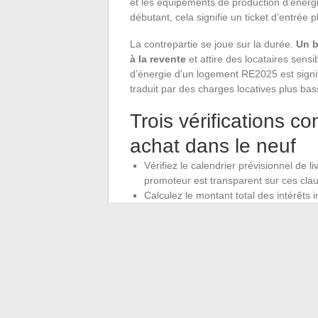
et les équipements de production d’énergi
débutant, cela signifie un ticket d’entrée p
La contrepartie se joue sur la durée.
Un b
à la revente
et attire des locataires sen
d’énergie d’un logement RE2025 est signifi
traduit par des charges locatives plus bass
Trois vérifications c
achat dans le neuf
Vérifiez le calendrier prévisionnel de l
promoteur est transparent sur ces clau
Calculez le montant total des intérêts 
dépasse votre capacité d’épargne men
Comparez le rendement locatif net (aprè
bien ancien rénové dans le même quarti
court terme
L’immobilier neuf reste un investissemen
mécanismes financiers. Le piège le plus fréq
trésorerie entre le premier euro dépensé e