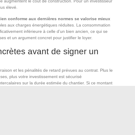
e augmentent le coût de construction. Pour un investisseur
lus élevé.
ien conforme aux dernières normes se valorise mieux
sibles aux charges énergétiques réduites. La consommation
cativement inférieure à celle d’un bien ancien, ce qui se
es et un argument concret pour justifier le loyer.
oncrètes avant de signer un
ivraison et les pénalités de retard prévues au contrat. Plus le
ses, plus votre investissement est sécurisé
intercalaires sur la durée estimée du chantier. Si ce montant
suelle,
redimensionnez le projet ou reportez l’achat
s charges, fiscalité et vacance locative) avec celui d’un
er. Le neuf n’est pas toujours le choix le plus rentable à
t solide pour qui prend le temps de comprendre ses
uent n’est ni le prix ni la fiscalité : c’est le décalage de
t le premier loyer encaissé. Chiffrer précisément ce